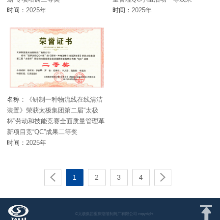
时间：
2025年
时间：
2025年
名称：
《研制一种物流线在线清洁
装置》荣获太极集团第二届“太极
杯”劳动和技能竞赛全面质量管理革
新项目竞“QC”成果二等奖
时间：
2025年
1
2
3
4
©太极集团重庆涪陵制药厂有限公司 copyright